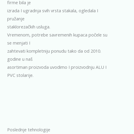
firme bila je
izrada I ugradnja svih vrsta stakala, ogledala I
pružanje
staklorezačkih usluga.
Vremenom, potrebe savremenih kupaca počele su
se menjati I
zahtevati kompletniju ponudu tako da od 2010.
godine u naš
asortiman proizvoda uvodimo I proizvodnju ALU I
PVC stolarije.
Poslednje tehnologije