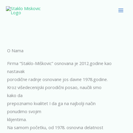
Skip
to
content
O Nama
Firma “Staklo-Miškovic” osnovana je 2012.godine kao
nastavak
porodične radnje osnovane jos davne 1978.godine.
Kroz višedecenijski porodični posao, naučili smo
kako da
prepoznamo kvalitet I da ga na najbolji način
ponudimo svojim
klijentima.
Na samom početku, od 1978. osnovna delatnost